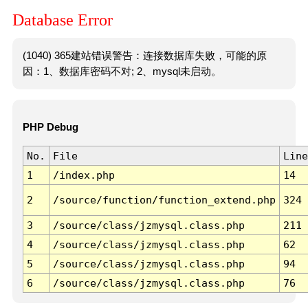
Database Error
(1040) 365建站错误警告：连接数据库失败，可能的原
因：1、数据库密码不对; 2、mysql未启动。
PHP Debug
No.
File
Line
1
/index.php
14
2
/source/function/function_extend.php
324
3
/source/class/jzmysql.class.php
211
4
/source/class/jzmysql.class.php
62
5
/source/class/jzmysql.class.php
94
6
/source/class/jzmysql.class.php
76