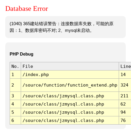
Database Error
(1040) 365建站错误警告：连接数据库失败，可能的原
因：1、数据库密码不对; 2、mysql未启动。
PHP Debug
No.
File
Line
1
/index.php
14
2
/source/function/function_extend.php
324
3
/source/class/jzmysql.class.php
211
4
/source/class/jzmysql.class.php
62
5
/source/class/jzmysql.class.php
94
6
/source/class/jzmysql.class.php
76