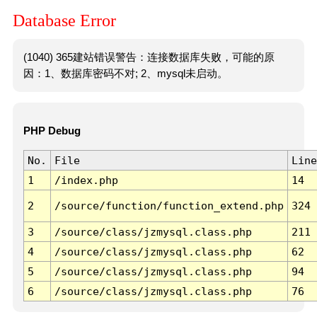
Database Error
(1040) 365建站错误警告：连接数据库失败，可能的原
因：1、数据库密码不对; 2、mysql未启动。
PHP Debug
No.
File
Line
1
/index.php
14
2
/source/function/function_extend.php
324
3
/source/class/jzmysql.class.php
211
4
/source/class/jzmysql.class.php
62
5
/source/class/jzmysql.class.php
94
6
/source/class/jzmysql.class.php
76