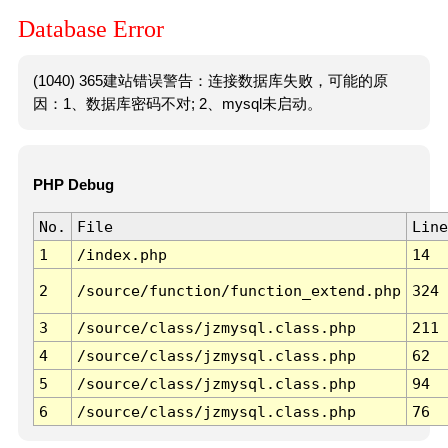
Database Error
(1040) 365建站错误警告：连接数据库失败，可能的原
因：1、数据库密码不对; 2、mysql未启动。
PHP Debug
No.
File
Line
1
/index.php
14
2
/source/function/function_extend.php
324
3
/source/class/jzmysql.class.php
211
4
/source/class/jzmysql.class.php
62
5
/source/class/jzmysql.class.php
94
6
/source/class/jzmysql.class.php
76