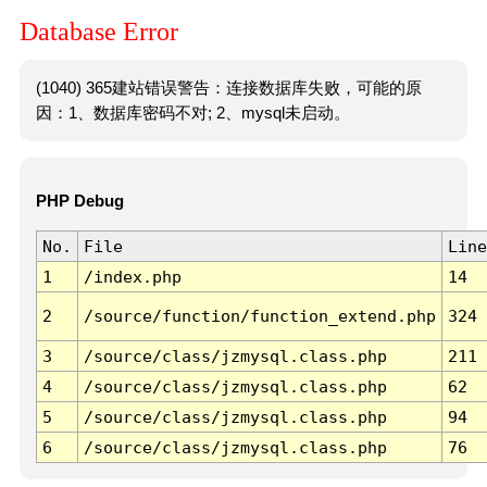
Database Error
(1040) 365建站错误警告：连接数据库失败，可能的原
因：1、数据库密码不对; 2、mysql未启动。
PHP Debug
No.
File
Line
1
/index.php
14
2
/source/function/function_extend.php
324
3
/source/class/jzmysql.class.php
211
4
/source/class/jzmysql.class.php
62
5
/source/class/jzmysql.class.php
94
6
/source/class/jzmysql.class.php
76