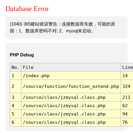
Database Error
(1040) 365建站错误警告：连接数据库失败，可能的原
因：1、数据库密码不对; 2、mysql未启动。
PHP Debug
No.
File
Line
1
/index.php
14
2
/source/function/function_extend.php
324
3
/source/class/jzmysql.class.php
211
4
/source/class/jzmysql.class.php
62
5
/source/class/jzmysql.class.php
94
6
/source/class/jzmysql.class.php
76