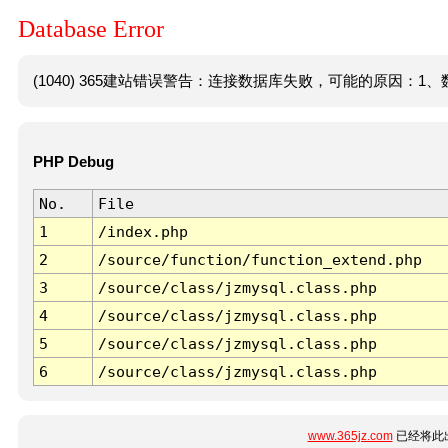
Database Error
(1040) 365建站错误警告：连接数据库失败，可能的原因：1、数
PHP Debug
No.
File
1
/index.php
2
/source/function/function_extend.php
3
/source/class/jzmysql.class.php
4
/source/class/jzmysql.class.php
5
/source/class/jzmysql.class.php
6
/source/class/jzmysql.class.php
www.365jz.com
已经将此