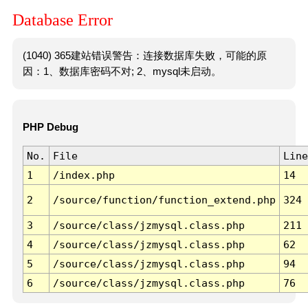
Database Error
(1040) 365建站错误警告：连接数据库失败，可能的原
因：1、数据库密码不对; 2、mysql未启动。
PHP Debug
No.
File
Line
1
/index.php
14
2
/source/function/function_extend.php
324
3
/source/class/jzmysql.class.php
211
4
/source/class/jzmysql.class.php
62
5
/source/class/jzmysql.class.php
94
6
/source/class/jzmysql.class.php
76