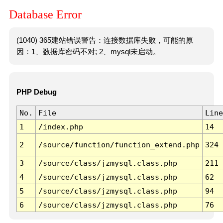
Database Error
(1040) 365建站错误警告：连接数据库失败，可能的原
因：1、数据库密码不对; 2、mysql未启动。
PHP Debug
No.
File
Line
1
/index.php
14
2
/source/function/function_extend.php
324
3
/source/class/jzmysql.class.php
211
4
/source/class/jzmysql.class.php
62
5
/source/class/jzmysql.class.php
94
6
/source/class/jzmysql.class.php
76