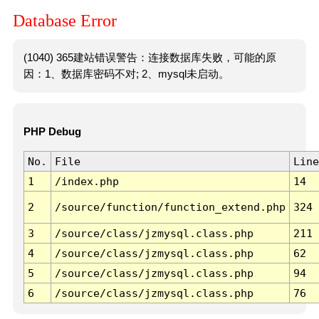
Database Error
(1040) 365建站错误警告：连接数据库失败，可能的原
因：1、数据库密码不对; 2、mysql未启动。
PHP Debug
No.
File
Line
1
/index.php
14
2
/source/function/function_extend.php
324
3
/source/class/jzmysql.class.php
211
4
/source/class/jzmysql.class.php
62
5
/source/class/jzmysql.class.php
94
6
/source/class/jzmysql.class.php
76