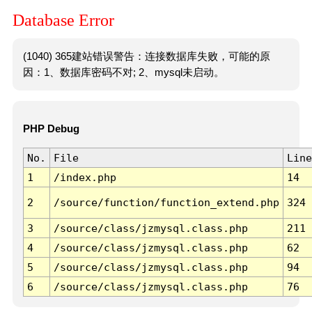
Database Error
(1040) 365建站错误警告：连接数据库失败，可能的原
因：1、数据库密码不对; 2、mysql未启动。
PHP Debug
No.
File
Line
1
/index.php
14
2
/source/function/function_extend.php
324
3
/source/class/jzmysql.class.php
211
4
/source/class/jzmysql.class.php
62
5
/source/class/jzmysql.class.php
94
6
/source/class/jzmysql.class.php
76