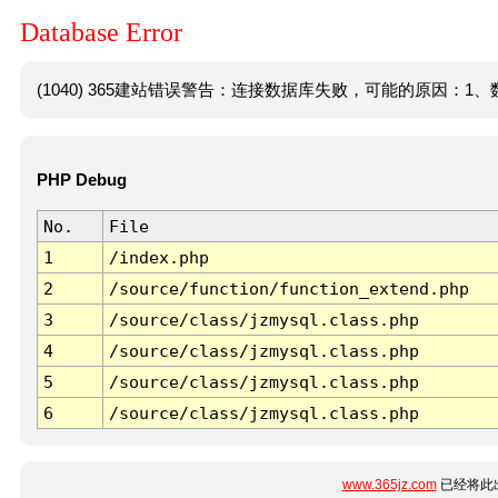
Database Error
(1040) 365建站错误警告：连接数据库失败，可能的原因：1、数
PHP Debug
No.
File
1
/index.php
2
/source/function/function_extend.php
3
/source/class/jzmysql.class.php
4
/source/class/jzmysql.class.php
5
/source/class/jzmysql.class.php
6
/source/class/jzmysql.class.php
www.365jz.com
已经将此