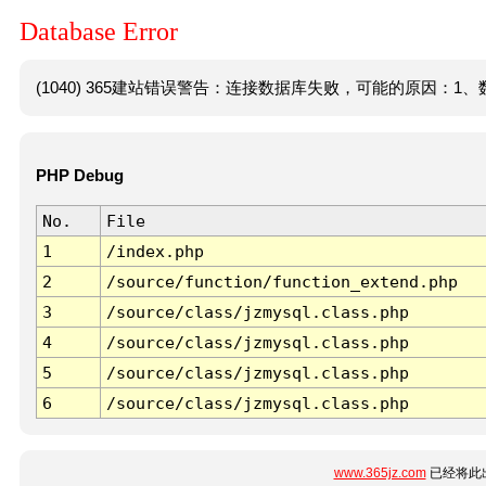
Database Error
(1040) 365建站错误警告：连接数据库失败，可能的原因：1、数
PHP Debug
No.
File
1
/index.php
2
/source/function/function_extend.php
3
/source/class/jzmysql.class.php
4
/source/class/jzmysql.class.php
5
/source/class/jzmysql.class.php
6
/source/class/jzmysql.class.php
www.365jz.com
已经将此