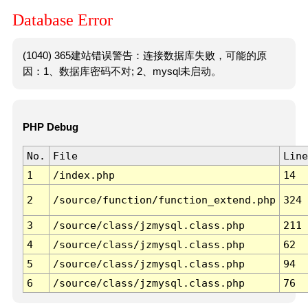
Database Error
(1040) 365建站错误警告：连接数据库失败，可能的原
因：1、数据库密码不对; 2、mysql未启动。
PHP Debug
No.
File
Line
1
/index.php
14
2
/source/function/function_extend.php
324
3
/source/class/jzmysql.class.php
211
4
/source/class/jzmysql.class.php
62
5
/source/class/jzmysql.class.php
94
6
/source/class/jzmysql.class.php
76