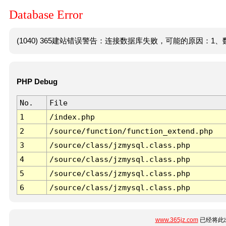
Database Error
(1040) 365建站错误警告：连接数据库失败，可能的原因：1、数
PHP Debug
No.
File
1
/index.php
2
/source/function/function_extend.php
3
/source/class/jzmysql.class.php
4
/source/class/jzmysql.class.php
5
/source/class/jzmysql.class.php
6
/source/class/jzmysql.class.php
www.365jz.com
已经将此