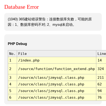
Database Error
(1040) 365建站错误警告：连接数据库失败，可能的原
因：1、数据库密码不对; 2、mysql未启动。
PHP Debug
No.
File
Line
1
/index.php
14
2
/source/function/function_extend.php
324
3
/source/class/jzmysql.class.php
211
4
/source/class/jzmysql.class.php
62
5
/source/class/jzmysql.class.php
94
6
/source/class/jzmysql.class.php
76