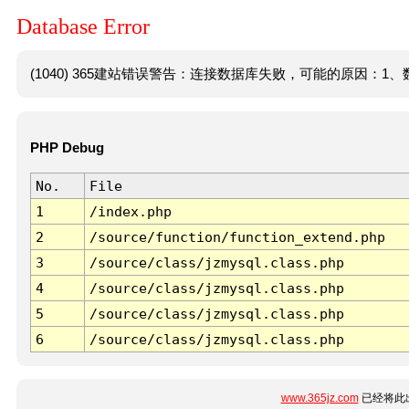
Database Error
(1040) 365建站错误警告：连接数据库失败，可能的原因：1、数
PHP Debug
No.
File
1
/index.php
2
/source/function/function_extend.php
3
/source/class/jzmysql.class.php
4
/source/class/jzmysql.class.php
5
/source/class/jzmysql.class.php
6
/source/class/jzmysql.class.php
www.365jz.com
已经将此